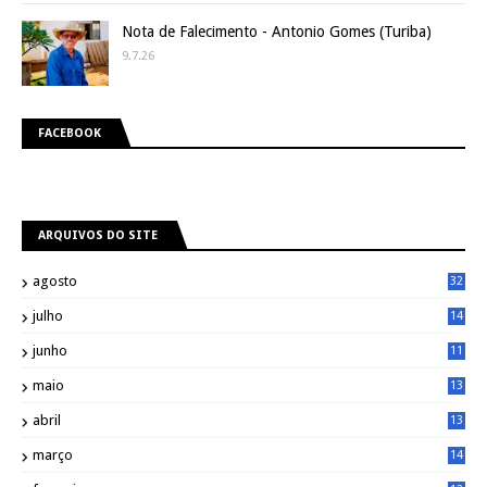
Nota de Falecimento - Antonio Gomes (Turiba)
9.7.26
FACEBOOK
ARQUIVOS DO SITE
agosto
32
julho
14
8
junho
11
7
maio
13
9
abril
13
0
março
14
6