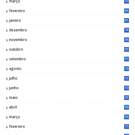
março
10
4
fevereiro
66
janeiro
81
dezembro
76
novembro
56
outubro
93
setembro
97
agosto
10
1
julho
12
2
junho
10
8
maio
93
abril
96
março
94
fevereiro
75