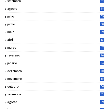
setembro
44
agosto
58
julho
59
junho
60
maio
59
abril
53
março
47
fevereiro
44
janeiro
34
dezembro
58
novembro
55
outubro
56
setembro
51
agosto
69