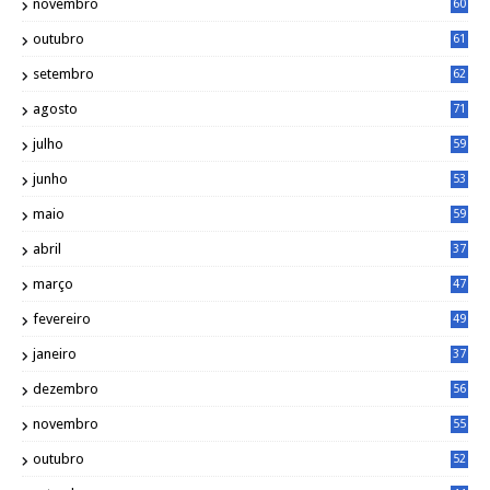
novembro
60
outubro
61
setembro
62
agosto
71
julho
59
junho
53
maio
59
abril
37
março
47
fevereiro
49
janeiro
37
dezembro
56
novembro
55
outubro
52