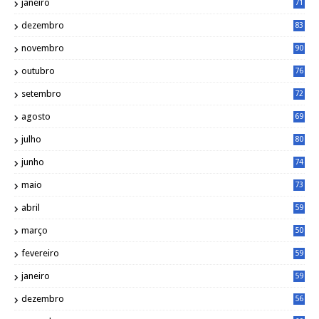
janeiro
71
dezembro
83
novembro
90
outubro
76
setembro
72
agosto
69
julho
80
junho
74
maio
73
abril
59
março
50
fevereiro
59
janeiro
59
dezembro
56