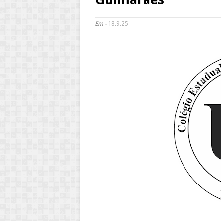
Em -
18.9.25