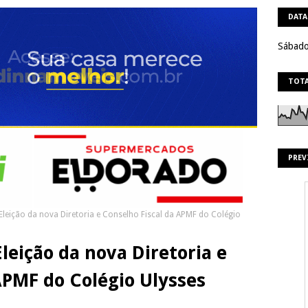
DATA
Sábado
TOTA
PREV
leição da nova Diretoria e Conselho Fiscal da APMF do Colégio
leição da nova Diretoria e
APMF do Colégio Ulysses