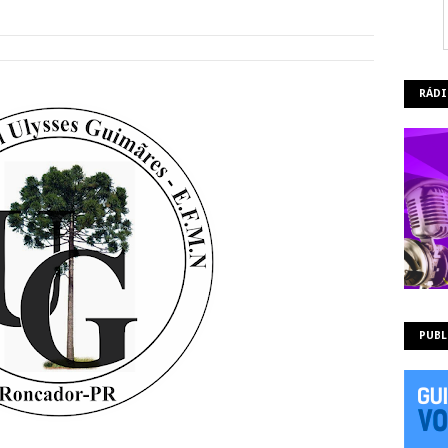
RÁDI
PUBL