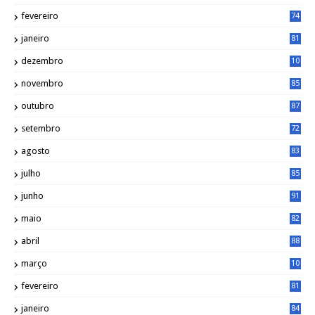
0
fevereiro
74
janeiro
81
dezembro
10
2
novembro
85
outubro
87
setembro
72
agosto
83
julho
85
junho
91
maio
82
abril
88
março
10
5
fevereiro
81
janeiro
84