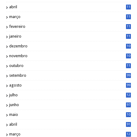
3
abril
11
2
março
11
9
fevereiro
11
8
janeiro
11
8
dezembro
10
2
novembro
10
6
outubro
11
5
setembro
99
agosto
99
julho
12
1
junho
97
maio
10
0
abril
91
março
12