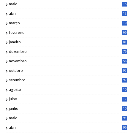
maio
15
0
abril
12
4
março
10
4
fevereiro
66
janeiro
81
dezembro
76
novembro
56
outubro
93
setembro
97
agosto
10
1
julho
12
2
junho
10
8
maio
93
abril
96