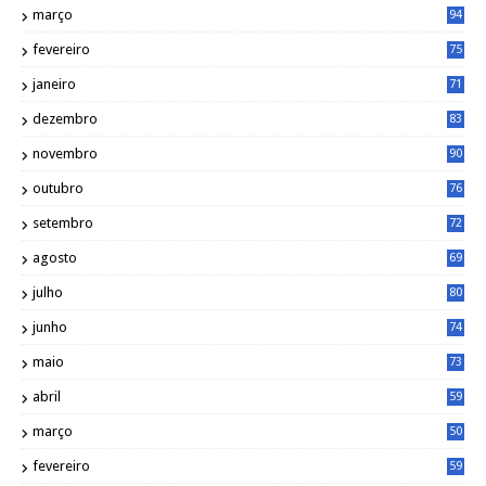
março
94
fevereiro
75
janeiro
71
dezembro
83
novembro
90
outubro
76
setembro
72
agosto
69
julho
80
junho
74
maio
73
abril
59
março
50
fevereiro
59