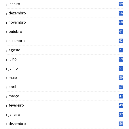
janeiro
59
dezembro
56
novembro
60
outubro
61
setembro
62
agosto
71
julho
59
junho
53
maio
59
abril
37
março
47
fevereiro
49
janeiro
37
dezembro
56