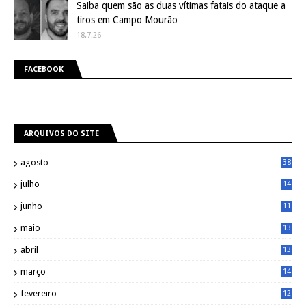
Saiba quem são as duas vítimas fatais do ataque a
tiros em Campo Mourão
18.7.26
FACEBOOK
ARQUIVOS DO SITE
agosto
38
julho
14
8
junho
11
7
maio
13
9
abril
13
0
março
14
6
fevereiro
12
0