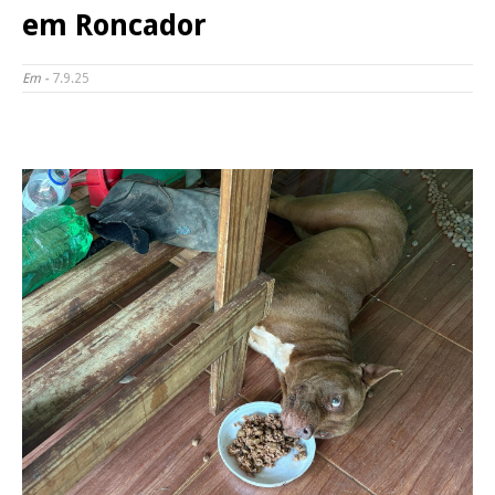
em Roncador
Em -
7.9.25