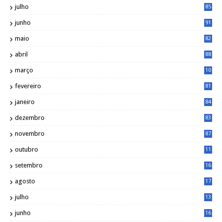
julho
85
junho
91
maio
82
abril
88
março
10
5
fevereiro
81
janeiro
84
dezembro
83
novembro
87
outubro
11
5
setembro
16
2
agosto
17
2
julho
13
7
junho
16
4