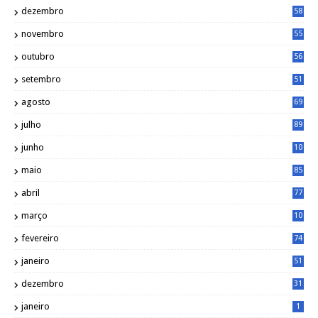
dezembro
58
novembro
55
outubro
56
setembro
51
agosto
69
julho
89
junho
10
1
maio
85
abril
77
março
10
2
fevereiro
74
janeiro
51
dezembro
31
janeiro
1