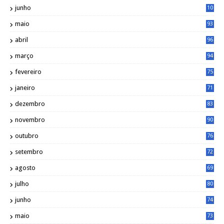
2
junho
10
8
maio
93
abril
96
março
94
fevereiro
75
janeiro
71
dezembro
83
novembro
90
outubro
76
setembro
72
agosto
69
julho
80
junho
74
maio
73