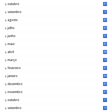
outubro
87
setembro
72
agosto
83
julho
85
junho
91
maio
82
abril
88
março
10
5
fevereiro
81
janeiro
84
dezembro
83
novembro
87
outubro
11
5
setembro
16