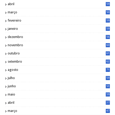
abril
59
março
50
fevereiro
59
janeiro
59
dezembro
56
novembro
60
outubro
61
setembro
62
agosto
71
julho
59
junho
53
maio
59
abril
37
março
47