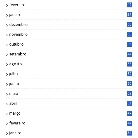
fevereiro
49
janeiro
37
dezembro
56
novembro
55
outubro
52
setembro
44
agosto
58
julho
59
junho
60
maio
59
abril
53
março
47
fevereiro
44
janeiro
34