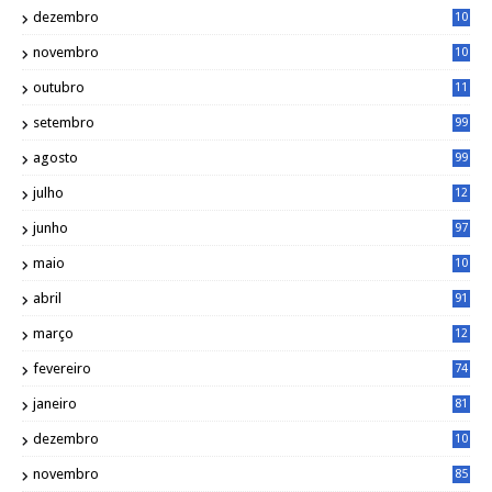
8
dezembro
10
2
novembro
10
6
outubro
11
5
setembro
99
agosto
99
julho
12
1
junho
97
maio
10
0
abril
91
março
12
0
fevereiro
74
janeiro
81
dezembro
10
2
novembro
85