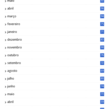
maio
93
abril
96
março
94
fevereiro
75
janeiro
71
dezembro
83
novembro
90
outubro
76
setembro
72
agosto
69
julho
80
junho
74
maio
73
abril
59