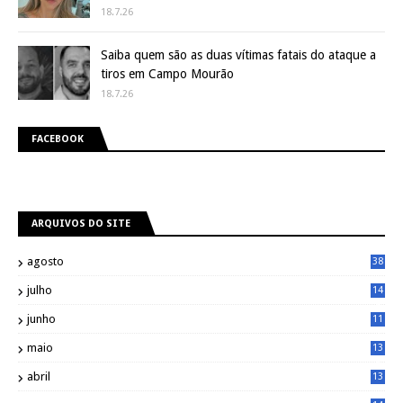
18.7.26
Saiba quem são as duas vítimas fatais do ataque a
tiros em Campo Mourão
18.7.26
FACEBOOK
ARQUIVOS DO SITE
agosto
38
julho
14
8
junho
11
7
maio
13
9
abril
13
0