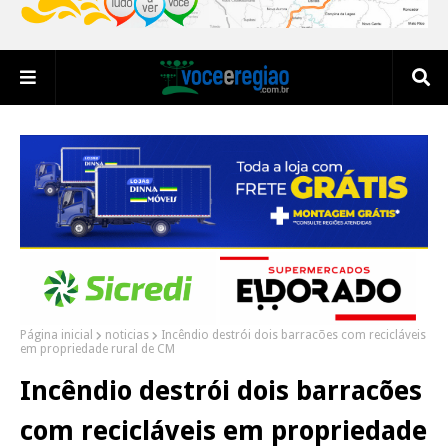
Página inicial
noticias
Incêndio destrói dois barracões com recicláveis
em propriedade rural de CM
Incêndio destrói dois barracões
com recicláveis em propriedade