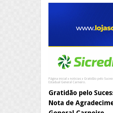
Página inicial
noticias
Gratidão pelo Suces
Estadual General Carneiro.
Gratidão pelo Suces
Nota de Agradecime
General Carneiro.