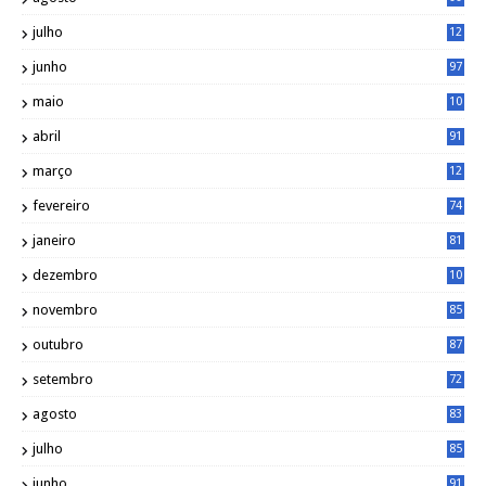
julho
12
1
junho
97
maio
10
0
abril
91
março
12
0
fevereiro
74
janeiro
81
dezembro
10
2
novembro
85
outubro
87
setembro
72
agosto
83
julho
85
junho
91