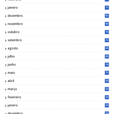
janeiro
71
dezembro
83
novembro
90
outubro
76
setembro
72
agosto
69
julho
80
junho
74
maio
73
abril
59
março
50
fevereiro
59
janeiro
59
dezembro
56