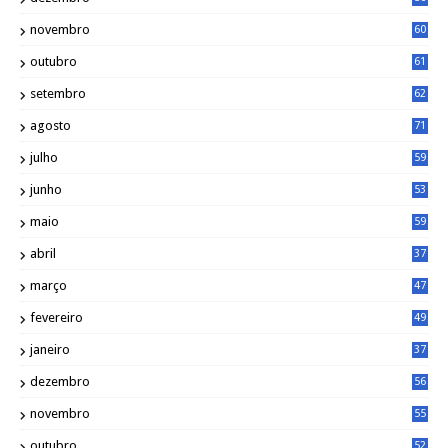
novembro
60
outubro
61
setembro
62
agosto
71
julho
59
junho
53
maio
59
abril
37
março
47
fevereiro
49
janeiro
37
dezembro
56
novembro
55
outubro
52