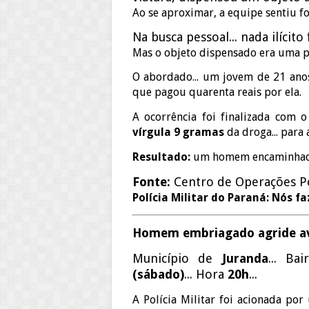
Ao se aproximar, a equipe sentiu f
Na busca pessoal... nada ilícito
Mas o objeto dispensado era uma p
O abordado... um jovem de 21 anos.
que pagou quarenta reais por ela.
A ocorrência foi finalizada com 
vírgula 9 gramas
da droga... para 
Resultado:
um homem encaminhado.
Fonte:
Centro de Operações Pol
Polícia Militar do Paraná: Nós f
Homem embriagado agride a
Município de
Juranda
... Ba
(sábado)
... Hora
20h
...
A Polícia Militar foi acionada po