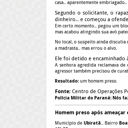
casa... aparentemente embriagado...
Segundo o solicitante, o rap
dinheiro... e começou a ofende
Em certo momento... pegou um bloco 
mas acabou atingindo sua avó pate
No local, o suspeito ainda discutia 
a madrasta... mas errou o alvo.
Ele foi detido e encaminhado 
A senhora agredida reclamava de d
agressor também precisou de curat
Resultado:
um homem preso.
Fonte:
Centro de Operações Pol
Polícia Militar do Paraná: Nós f
Homem preso após ameaçar e
Município de
Ubiratã
... Bairro
Boa