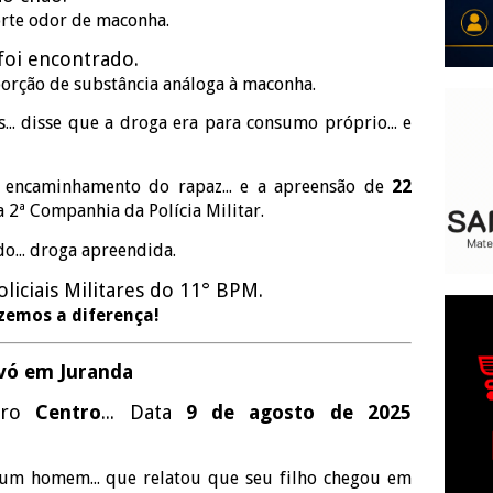
orte odor de maconha.
 foi encontrado.
orção de substância análoga à maconha.
.. disse que a droga era para consumo próprio... e
o encaminhamento do rapaz... e a apreensão de
22
a 2ª Companhia da Polícia Militar.
.. droga apreendida.
iciais Militares do 11° BPM.
azemos a diferença!
vó em Juranda
irro
Centro
... Data
9 de agosto de 2025
r um homem... que relatou que seu filho chegou em