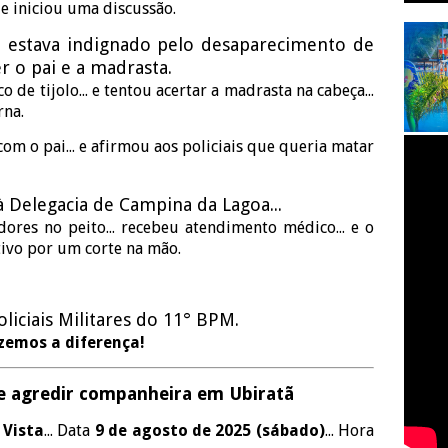
 e iniciou uma discussão.
az estava indignado pelo desaparecimento de
r o pai e a madrasta.
de tijolo... e tentou acertar a madrasta na cabeça...
rna.
com o pai... e afirmou aos policiais que queria matar
à Delegacia de Campina da Lagoa...
ores no peito... recebeu atendimento médico... e o
ivo por um corte na mão.
iciais Militares do 11° BPM.
azemos a diferença!
 agredir companheira em Ubiratã
 Vista
... Data
9 de agosto de 2025 (sábado)
... Hora