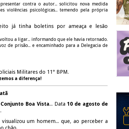
presentar contra o autor... solicitou nova medida
ntes violências psicológicas... temendo pela própria
ito já tinha boletins por ameaça e lesão
oltou a ligar... informando que ele havia retornado.
oz de prisão... e encaminhado para a Delegacia de
iciais Militares do 11° BPM.
azemos a diferença!
atã
o
Conjunto Boa Vista
... Data
10 de agosto de
..
visualizou um homem... que, ao perceber a
ao chão.