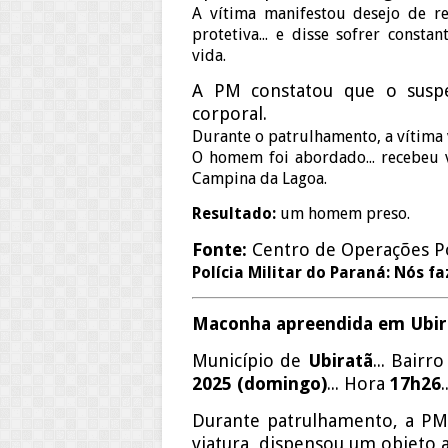
A vítima manifestou desejo de re
protetiva... e disse sofrer consta
vida.
A PM constatou que o suspe
corporal.
Durante o patrulhamento, a vítima v
O homem foi abordado... recebeu v
Campina da Lagoa.
Resultado:
um homem preso.
Fonte:
Centro de Operações Pol
Polícia Militar do Paraná: Nós f
Maconha apreendida em Ubir
Município de
Ubiratã
... Bairr
2025 (domingo)
... Hora
17h26
.
Durante patrulhamento, a PM 
viatura, dispensou um objeto 