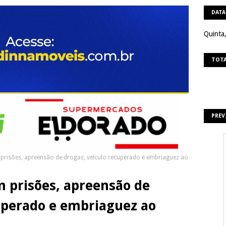
DATA
Quinta
TOTA
PREV
 prisões, apreensão de drogas, veículo recuperado e embriaguez ao
m prisões, apreensão de
uperado e embriaguez ao