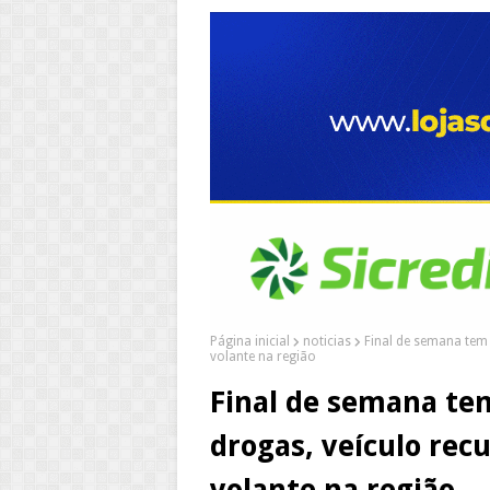
Página inicial
noticias
Final de semana tem
volante na região
Final de semana te
drogas, veículo rec
volante na região