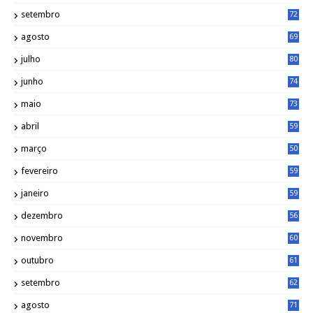
setembro
72
agosto
69
julho
80
junho
74
maio
73
abril
59
março
50
fevereiro
59
janeiro
59
dezembro
56
novembro
60
outubro
61
setembro
62
agosto
71