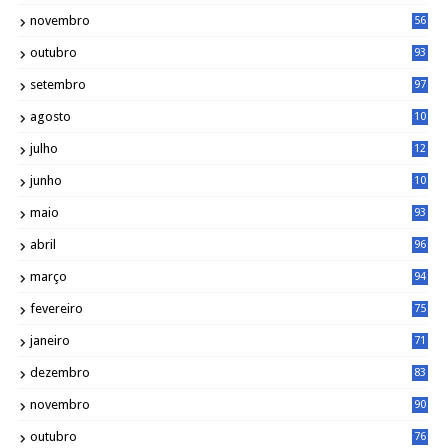
novembro
56
outubro
93
setembro
97
agosto
10
1
julho
12
2
junho
10
8
maio
93
abril
96
março
94
fevereiro
75
janeiro
71
dezembro
83
novembro
90
outubro
76