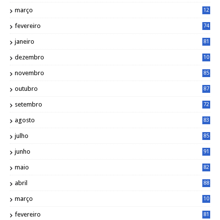
março
12
0
fevereiro
74
janeiro
81
dezembro
10
2
novembro
85
outubro
87
setembro
72
agosto
83
julho
85
junho
91
maio
82
abril
88
março
10
5
fevereiro
81