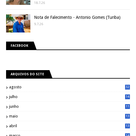
18.7.26
Nota de Falecimento - Antonio Gomes (Turiba)
9.7.26
FACEBOOK
ARQUIVOS DO SITE
agosto
32
julho
14
8
junho
11
7
maio
13
9
abril
13
0
março
14