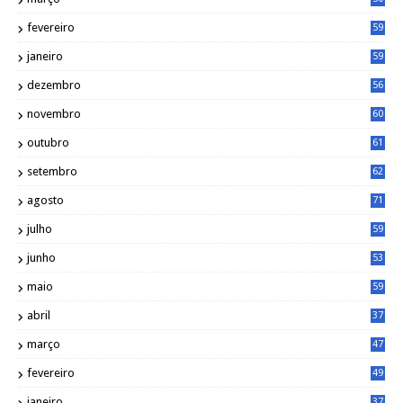
fevereiro
59
janeiro
59
dezembro
56
novembro
60
outubro
61
setembro
62
agosto
71
julho
59
junho
53
maio
59
abril
37
março
47
fevereiro
49
janeiro
37