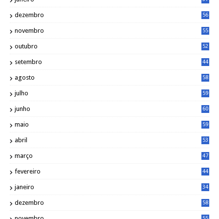
dezembro
56
novembro
55
outubro
52
setembro
44
agosto
58
julho
59
junho
60
maio
59
abril
53
março
47
fevereiro
44
janeiro
34
dezembro
58
novembro
55