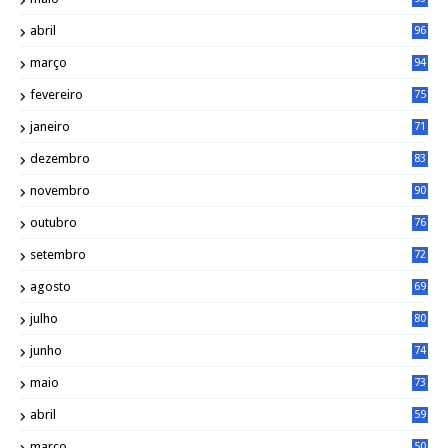
abril
96
março
94
fevereiro
75
janeiro
71
dezembro
83
novembro
90
outubro
76
setembro
72
agosto
69
julho
80
junho
74
maio
73
abril
59
março
50