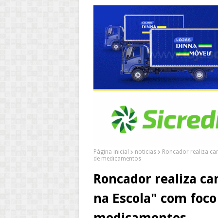
Página inicial
noticias
Roncador realiza ca
de medicamentos
Roncador realiza c
na Escola" com foco
medicamentos