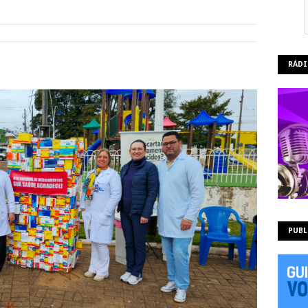
RÁDI
PUBL