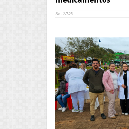
Em -
2.7.25