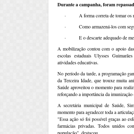
Durante a campanha, foram repassada
·
A forma correta de tomar os
·
Como armazená-los com seg
·
E o descarte adequado de me
A mobilização contou com o apoio da
escolas estaduais Ulysses Guimarães
atividades educativas.
No período da tarde, a programação gan
da Terceira Idade, que trouxe muita a
Saúde aproveitou o momento para realiza
reforçando a importância da imunização e
A secretária municipal de Saúde, Si
momento para agradecer toda a articulaç
"Essa ação só foi possível graças ao es
farmácias privadas. Todos unidos c
população", destacou.