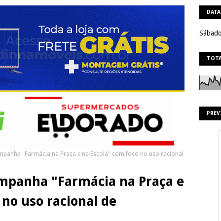
DATA
Sábado
TOTA
PREV
mpanha "Farmácia na Praça e na Escola" com foco no uso racional
ampanha "Farmácia na Praça e
 no uso racional de