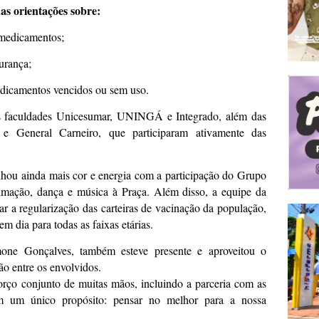
s orientações sobre:
 medicamentos;
urança;
dicamentos vencidos ou sem uso.
s faculdades Unicesumar, UNINGÁ e Integrado, além das
 e General Carneiro, que participaram ativamente das
hou ainda mais cor e energia com a participação do Grupo
nimação, dança e música à Praça. Além disso, a equipe da
r a regularização das carteiras de vacinação da população,
m dia para todas as faixas etárias.
mone Gonçalves, também esteve presente e aproveitou o
ão entre os envolvidos.
forço conjunto de muitas mãos, incluindo a parceria com as
om um único propósito: pensar no melhor para a nossa