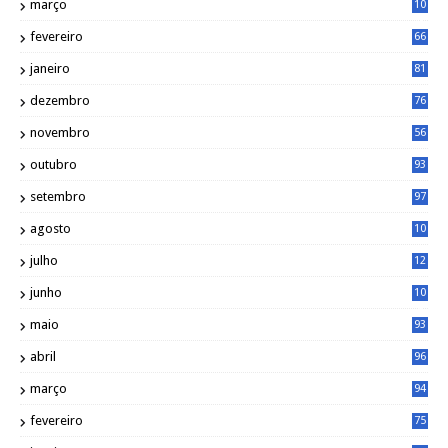
março
10
4
fevereiro
66
janeiro
81
dezembro
76
novembro
56
outubro
93
setembro
97
agosto
10
1
julho
12
2
junho
10
8
maio
93
abril
96
março
94
fevereiro
75