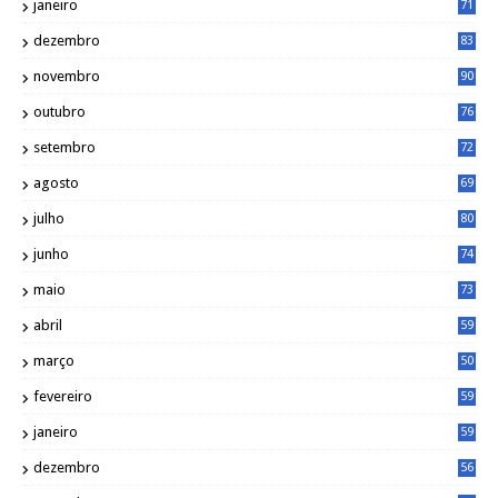
janeiro
71
dezembro
83
novembro
90
outubro
76
setembro
72
agosto
69
julho
80
junho
74
maio
73
abril
59
março
50
fevereiro
59
janeiro
59
dezembro
56