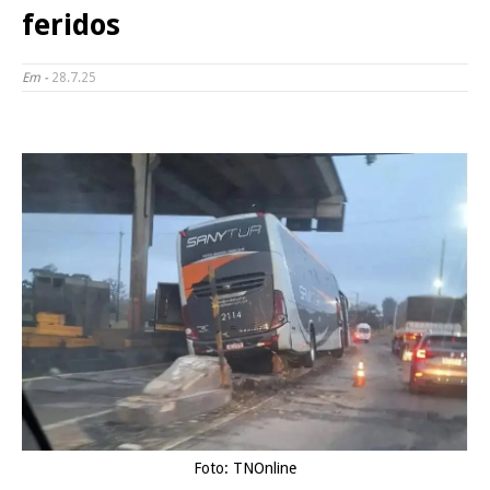
feridos
Em -
28.7.25
Foto: TNOnline