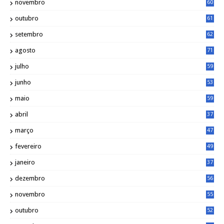
novembro
60
outubro
61
setembro
62
agosto
71
julho
59
junho
53
maio
59
abril
37
março
47
fevereiro
49
janeiro
37
dezembro
56
novembro
55
outubro
52