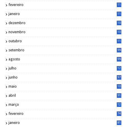
9
fevereiro
11
8
janeiro
11
8
dezembro
10
2
novembro
10
6
outubro
11
5
setembro
99
agosto
99
julho
12
1
junho
97
maio
10
0
abril
91
março
12
0
fevereiro
74
janeiro
81