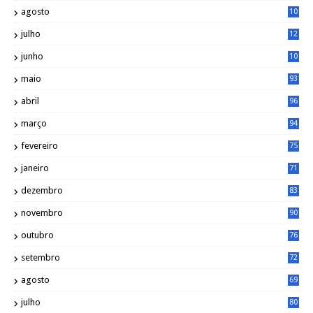
agosto
10
1
julho
12
2
junho
10
8
maio
93
abril
96
março
94
fevereiro
75
janeiro
71
dezembro
83
novembro
90
outubro
76
setembro
72
agosto
69
julho
80