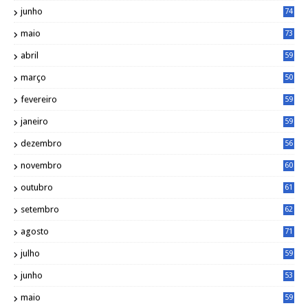
junho
74
maio
73
abril
59
março
50
fevereiro
59
janeiro
59
dezembro
56
novembro
60
outubro
61
setembro
62
agosto
71
julho
59
junho
53
maio
59