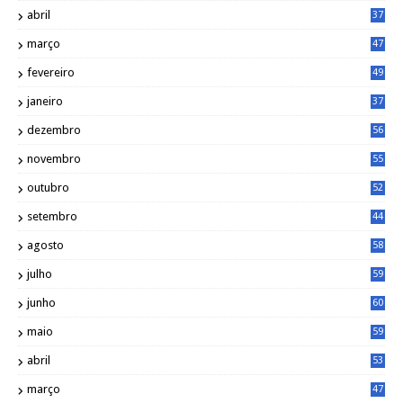
abril
37
março
47
fevereiro
49
janeiro
37
dezembro
56
novembro
55
outubro
52
setembro
44
agosto
58
julho
59
junho
60
maio
59
abril
53
março
47