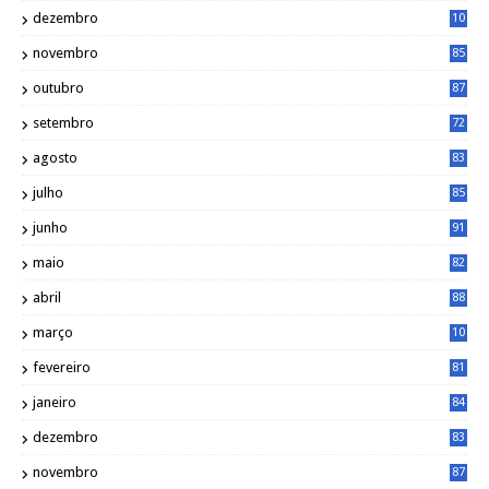
dezembro
10
2
novembro
85
outubro
87
setembro
72
agosto
83
julho
85
junho
91
maio
82
abril
88
março
10
5
fevereiro
81
janeiro
84
dezembro
83
novembro
87