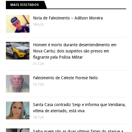
MAIS VISITADOS
Nota de Falecimento – Adilson Moreira
18.6.25
Homem é morto durante desentendimento em
Nova Cantu; dois suspeitos são presos em
flagrante pela Polícia Militar
31.7.26
Falecimento de Celeste Fiorese Neto
12.7.26
Santa Casa contradiz Sesp e informa que Veridiana,
vítima de atentado, está viva
18.7.26
Saiba quem são as duas vítimas fatais do ataque a