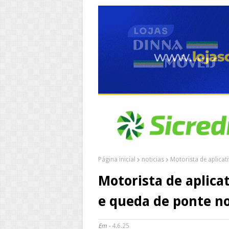
Página inicial
noticias
Motorista de aplicat
Motorista de aplica
e queda de ponte n
Em -
4.6.25