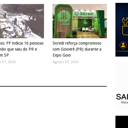
ss: PF indicia 16 pessoas
Sicredi reforça compromisso
vião que saiu do PR e
com Goioerê (PR) durante a
em SP
Expo Goio
o 07, 2026
Agosto 07, 2026