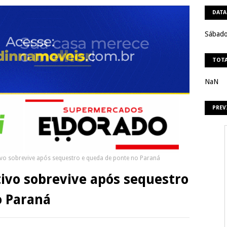
DATA
Sábado
TOTA
NaN
PREV
ivo sobrevive após sequestro e queda de ponte no Paraná
tivo sobrevive após sequestro
o Paraná