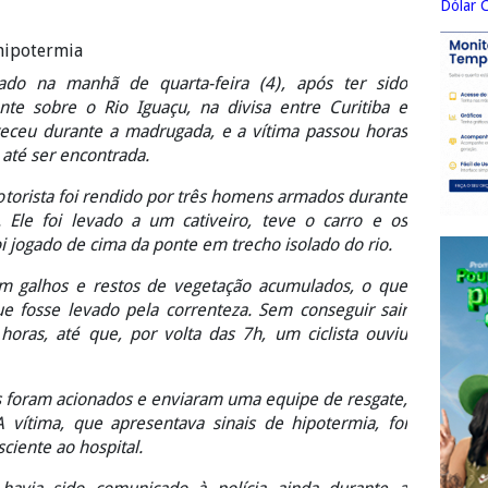
Dólar 
 hipotermia
atado na manhã de quarta-feira (4), após ter sido
te sobre o Rio Iguaçu, na divisa entre Curitiba e
eceu durante a madrugada, e a vítima passou horas
 até ser encontrada.
motorista foi rendido por três homens armados durante
). Ele foi levado a um cativeiro, teve o carro e os
i jogado de cima da ponte em trecho isolado do rio.
 galhos e restos de vegetação acumulados, o que
 fosse levado pela correnteza. Sem conseguir sair
oras, até que, por volta das 7h, um ciclista ouviu
os foram acionados e enviaram uma equipe de resgate,
vítima, que apresentava sinais de hipotermia, foi
ciente ao hospital.