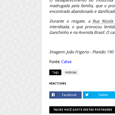
O desaparecimento do motorista 
madrugada pela família, que o proc
encontrado abandonado e danificado
Durante o resgate, a
Rua Nicola 
interditada, o que provocou lenti
Ganchinho e na Avenida Brasil. O cas
Imagem: João Frigerio - Plantão 190
Fonte:
Catve
Tags
noticias
REACTIONS
Facebook
Twitter
TALVEZ VOCÊ GOSTE DESTAS POSTAGENS