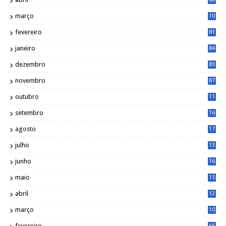
março
10
5
fevereiro
81
janeiro
84
dezembro
83
novembro
87
outubro
11
5
setembro
16
2
agosto
17
2
julho
13
7
junho
16
4
maio
15
0
abril
12
4
março
10
4
fevereiro
66