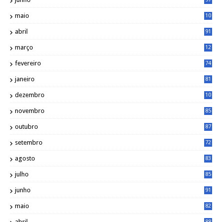
maio
10
0
abril
91
março
12
0
fevereiro
74
janeiro
81
dezembro
10
2
novembro
85
outubro
87
setembro
72
agosto
83
julho
85
junho
91
maio
82
abril
88