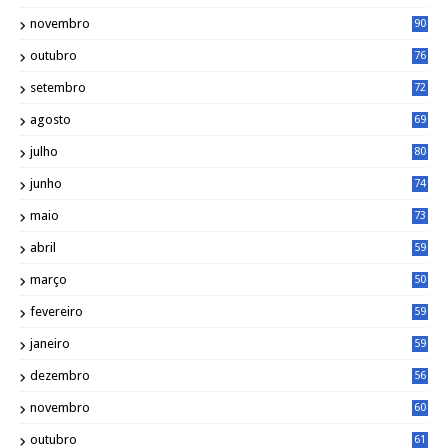
novembro
90
outubro
76
setembro
72
agosto
69
julho
80
junho
74
maio
73
abril
59
março
50
fevereiro
59
janeiro
59
dezembro
56
novembro
60
outubro
61