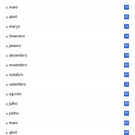
maio
10
0
abril
91
março
12
0
fevereiro
74
janeiro
81
dezembro
10
2
novembro
85
outubro
87
setembro
72
agosto
83
julho
85
junho
91
maio
82
abril
88