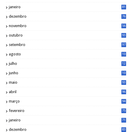
janeiro
81
dezembro
76
novembro
56
outubro
93
setembro
97
agosto
10
1
julho
12
2
junho
10
8
maio
93
abril
96
março
94
fevereiro
75
janeiro
71
dezembro
83