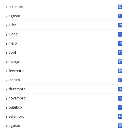
setembro
62
agosto
71
julho
59
junho
53
maio
59
abril
37
março
47
fevereiro
49
janeiro
37
dezembro
56
novembro
55
outubro
52
setembro
44
agosto
58