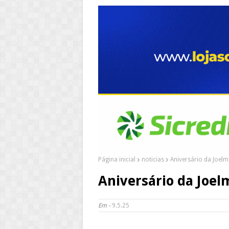
Página inicial
noticias
Aniversário da Joel
Aniversário da Joel
Em -
9.5.25