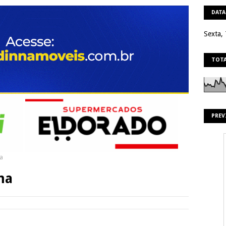
DATA
Sexta,
TOTA
PREV
ma
ma