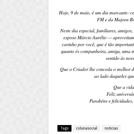
Hoje, 9 de maio, é um dia marcante: c
FM e da Majoen Bou
Neste dia especial, familiares, amigos,
esposo Márcio Aurélio — aproveitam 
carinho por você, que é tão importan
quanto és companheira, amiga, uma m
sentido às nos
Que o Criador lhe conceda o melhor da
ao lado daqueles qu
Que a vida
Feliz aniversá
Parabéns e felicidades
Tags
colunasocial
noticias