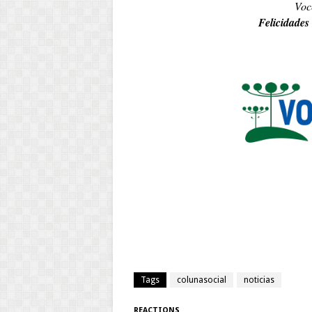
Voc
Felicidades
Tags
colunasocial
noticias
REACTIONS