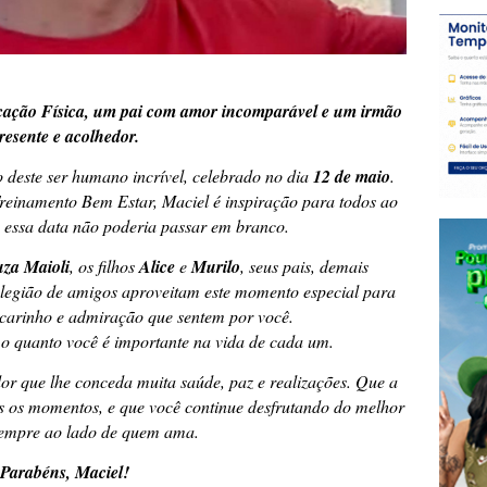
cação Física, um pai com amor incomparável e um irmão
resente e acolhedor.
 deste ser humano incrível, celebrado no dia
12 de maio
.
reinamento Bem Estar
, Maciel é inspiração para todos ao
, essa data não poderia passar em branco.
uza Maioli
, os filhos
Alice
e
Murilo
, seus pais, demais
 legião de amigos aproveitam este momento especial para
 carinho e admiração que sentem por você.
 o quanto você é importante na vida de cada um.
dor que lhe conceda muita saúde, paz e realizações. Que a
s os momentos, e que você continue desfrutando do melhor
sempre ao lado de quem ama.
Parabéns, Maciel!