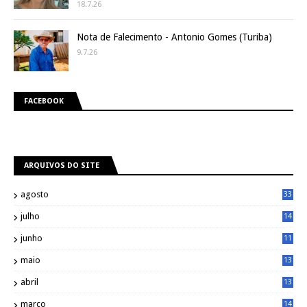
18.7.26
Nota de Falecimento - Antonio Gomes (Turiba)
9.7.26
FACEBOOK
ARQUIVOS DO SITE
agosto
33
julho
14
8
junho
11
7
maio
13
9
abril
13
0
março
14