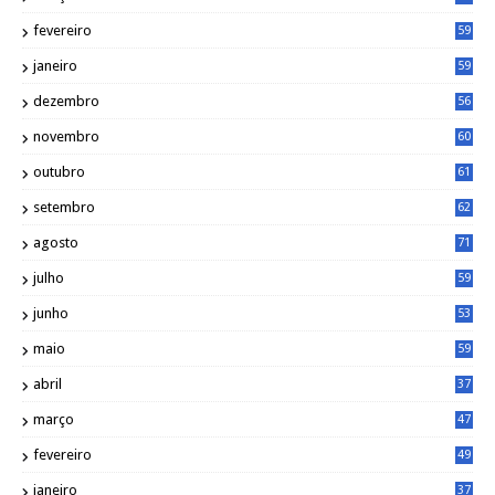
fevereiro
59
janeiro
59
dezembro
56
novembro
60
outubro
61
setembro
62
agosto
71
julho
59
junho
53
maio
59
abril
37
março
47
fevereiro
49
janeiro
37