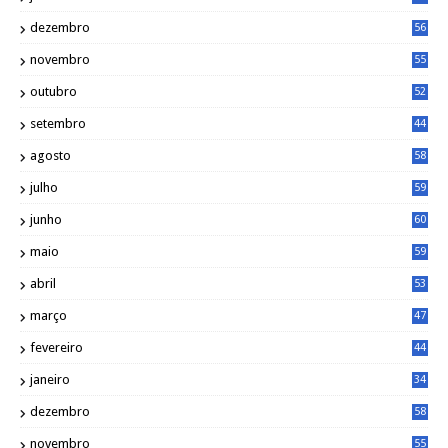
dezembro
56
novembro
55
outubro
52
setembro
44
agosto
58
julho
59
junho
60
maio
59
abril
53
março
47
fevereiro
44
janeiro
34
dezembro
58
novembro
55