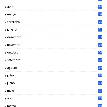
abril
96
março
94
fevereiro
75
janeiro
71
dezembro
83
novembro
90
outubro
76
setembro
72
agosto
69
julho
80
junho
74
maio
73
abril
59
março
50