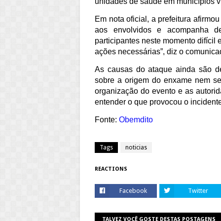
unidades de saúde em municípios v
Em nota oficial, a prefeitura afirm
aos envolvidos e acompanha de
participantes neste momento difícil
ações necessárias”, diz o comunica
As causas do ataque ainda são d
sobre a origem do enxame nem se 
organização do evento e as autorid
entender o que provocou o incident
Fonte:
Obemdito
Tags
noticias
REACTIONS
Facebook
Twitter
TALVEZ VOCÊ GOSTE DESTAS POSTAGENS