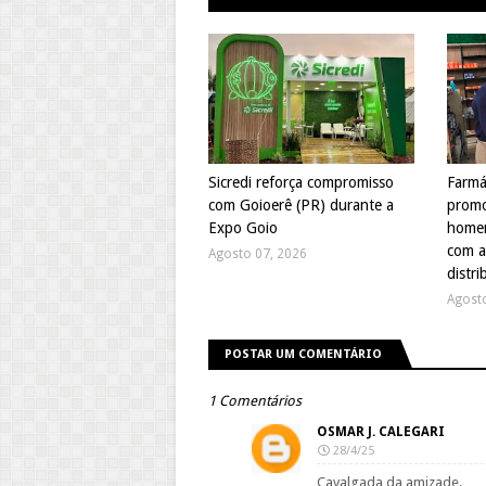
Sicredi reforça compromisso
Farmá
com Goioerê (PR) durante a
promo
Expo Goio
homen
com a
Agosto 07, 2026
distri
Agost
POSTAR UM COMENTÁRIO
1 Comentários
OSMAR J. CALEGARI
28/4/25
Cavalgada da amizade.