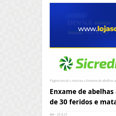
Página inicial
noticias
Enxame de abelhas a
Enxame de abelhas 
de 30 feridos e mat
Em -
28.4.25