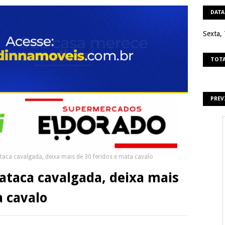
DATA
Sexta,
TOTA
PREV
taca cavalgada, deixa mais de 30 feridos e mata cavalo
ataca cavalgada, deixa mais
a cavalo