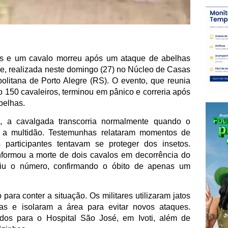
as e um cavalo morreu após um ataque de abelhas
e, realizada neste domingo (27) no Núcleo de Casas
olitana de Porto Alegre (RS). O evento, que reunia
do 150 cavaleiros, terminou em pânico e correria após
belhas.
, a cavalgada transcorria normalmente quando o
 a multidão. Testemunhas relataram momentos de
 participantes tentavam se proteger dos insetos.
i informou a morte de dois cavalos em decorrência do
igiu o número, confirmando o óbito de apenas um
ara conter a situação. Os militares utilizaram jatos
as e isolaram a área para evitar novos ataques.
dos para o Hospital São José, em Ivoti, além de