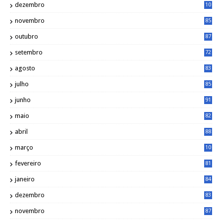
dezembro
10
2
novembro
85
outubro
87
setembro
72
agosto
83
julho
85
junho
91
maio
82
abril
88
março
10
5
fevereiro
81
janeiro
84
dezembro
83
novembro
87