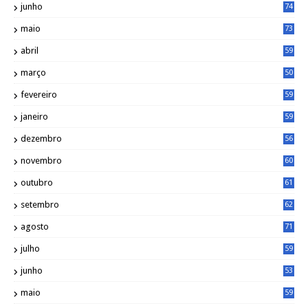
junho
74
maio
73
abril
59
março
50
fevereiro
59
janeiro
59
dezembro
56
novembro
60
outubro
61
setembro
62
agosto
71
julho
59
junho
53
maio
59