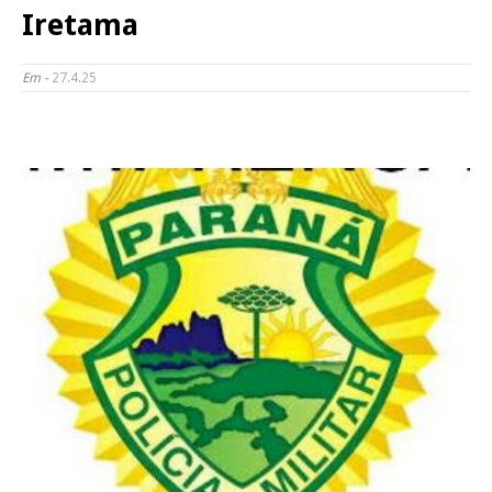
Iretama
Em -
27.4.25