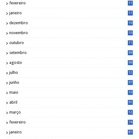
fevereiro
11
8
janeiro
11
8
dezembro
10
2
novembro
10
6
outubro
11
5
setembro
99
agosto
99
julho
12
1
junho
97
maio
10
0
abril
91
março
12
0
fevereiro
74
janeiro
81