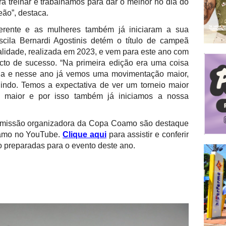
 treinar e trabalhamos para dar o melhor no dia do
eão”, destaca.
ferente e as mulheres também já iniciaram a sua
scila Bernardi Agostinis detém o título de campeã
alidade, realizada em 2023, e vem para este ano com
ecto de sucesso. “Na primeira edição era uma coisa
ia e nesse ano já vemos uma movimentação maior,
indo. Temos a expectativa de ver um torneio maior
o maior e por isso também já iniciamos a nossa
 comissão organizadora da Copa Coamo são destaque
oamo no YouTube.
Clique aqui
para assistir e conferir
 preparadas para o evento deste ano.