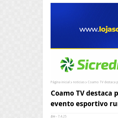
Página inicial
noticias
Coamo TV destaca pr
Coamo TV destaca p
evento esportivo ru
Em -
7.4.25