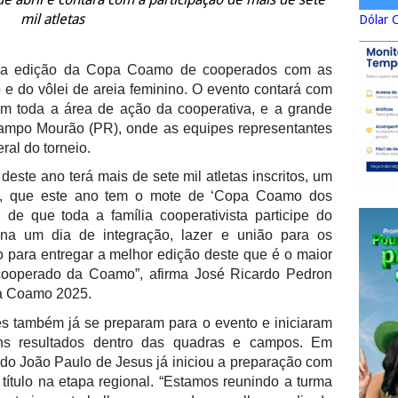
mil atletas
Dólar 
 uma edição da Copa Coamo de cooperados com as
o e do vôlei de areia feminino. O evento contará com
 em toda a área de ação da cooperativa, e a grande
 Campo Mourão (PR), onde as equipes representantes
ral do torneio.
este ano terá mais de sete mil atletas inscritos, um
ão, que este ano tem o mote de ‘Copa Coamo dos
 de que toda a família cooperativista participe do
na um dia de integração, lazer e união para os
o para entregar a melhor edição deste que é o maior
cooperado da Coamo”, afirma José Ricardo Pedron
a Coamo 2025.
es também já se preparam para o evento e iniciaram
ons resultados dentro das quadras e campos. Em
do João Paulo de Jesus já iniciou a preparação com
 título na etapa regional. “Estamos reunindo a turma