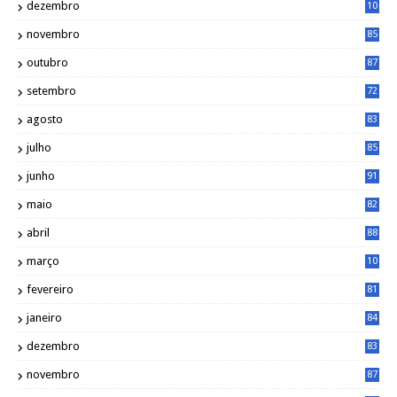
dezembro
10
2
novembro
85
outubro
87
setembro
72
agosto
83
julho
85
junho
91
maio
82
abril
88
março
10
5
fevereiro
81
janeiro
84
dezembro
83
novembro
87