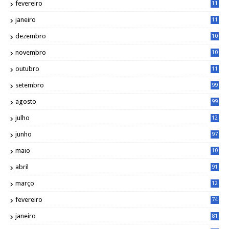
fevereiro
11
8
janeiro
11
8
dezembro
10
2
novembro
10
6
outubro
11
5
setembro
99
agosto
99
julho
12
1
junho
97
maio
10
0
abril
91
março
12
0
fevereiro
74
janeiro
81