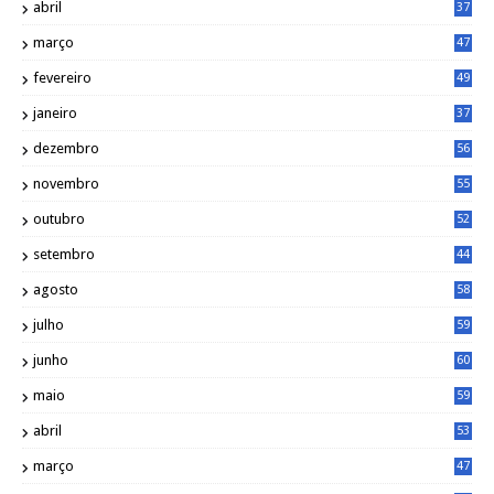
abril
37
março
47
fevereiro
49
janeiro
37
dezembro
56
novembro
55
outubro
52
setembro
44
agosto
58
julho
59
junho
60
maio
59
abril
53
março
47