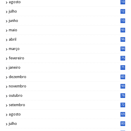
agosto
10
1
julho
12
2
junho
10
8
maio
93
abril
96
março
94
fevereiro
75
janeiro
71
dezembro
83
novembro
90
outubro
76
setembro
72
agosto
69
julho
80