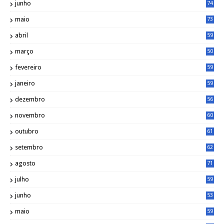
junho
74
maio
73
abril
59
março
50
fevereiro
59
janeiro
59
dezembro
56
novembro
60
outubro
61
setembro
62
agosto
71
julho
59
junho
53
maio
59