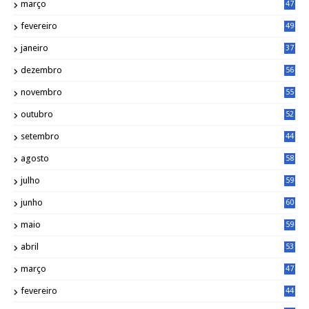
março
47
fevereiro
49
janeiro
37
dezembro
56
novembro
55
outubro
52
setembro
44
agosto
58
julho
59
junho
60
maio
59
abril
53
março
47
fevereiro
44