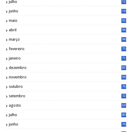
julho
12
2
junho
10
8
maio
93
abril
96
março
94
fevereiro
75
janeiro
71
dezembro
83
novembro
90
outubro
76
setembro
72
agosto
69
julho
80
junho
74