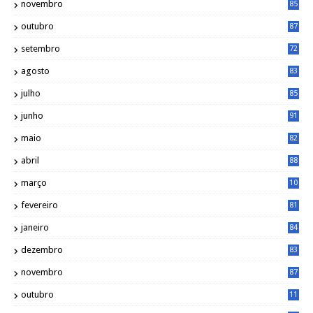
novembro
85
outubro
87
setembro
72
agosto
83
julho
85
junho
91
maio
82
abril
88
março
10
5
fevereiro
81
janeiro
84
dezembro
83
novembro
87
outubro
11
5