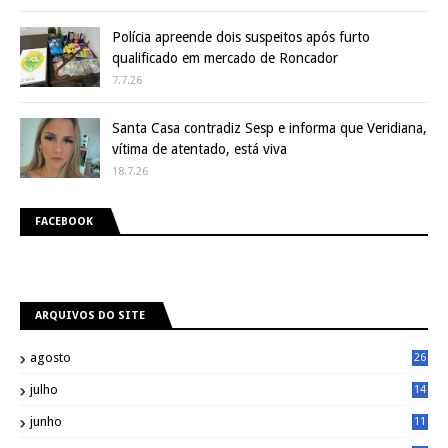
Polícia apreende dois suspeitos após furto
qualificado em mercado de Roncador
7.7.26
Santa Casa contradiz Sesp e informa que Veridiana,
vítima de atentado, está viva
18.7.26
FACEBOOK
ARQUIVOS DO SITE
agosto
26
julho
14
8
junho
11
7