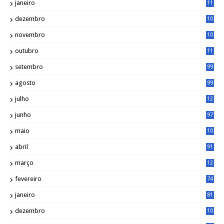
janeiro
11
8
dezembro
10
2
novembro
10
6
outubro
11
5
setembro
99
agosto
99
julho
12
1
junho
97
maio
10
0
abril
91
março
12
0
fevereiro
74
janeiro
81
dezembro
10
2