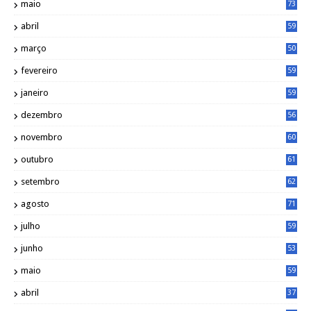
maio
73
abril
59
março
50
fevereiro
59
janeiro
59
dezembro
56
novembro
60
outubro
61
setembro
62
agosto
71
julho
59
junho
53
maio
59
abril
37