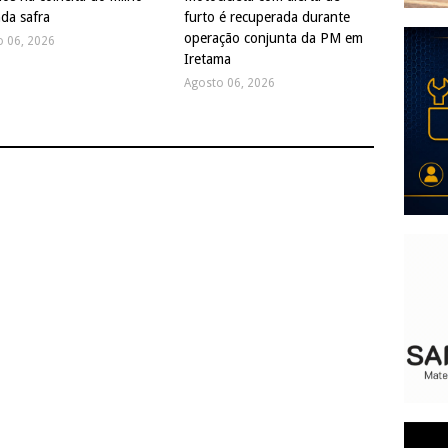
da safra
furto é recuperada durante
operação conjunta da PM em
o 06, 2026
Iretama
Agosto 06, 2026