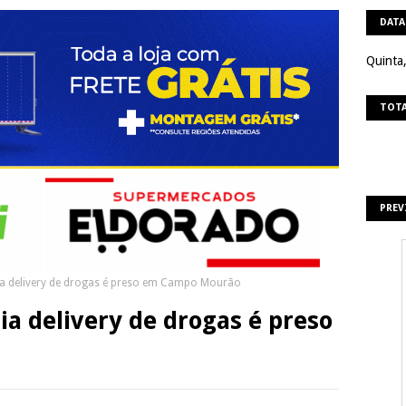
DATA
Quinta
TOTA
PREV
zia delivery de drogas é preso em Campo Mourão
ia delivery de drogas é preso