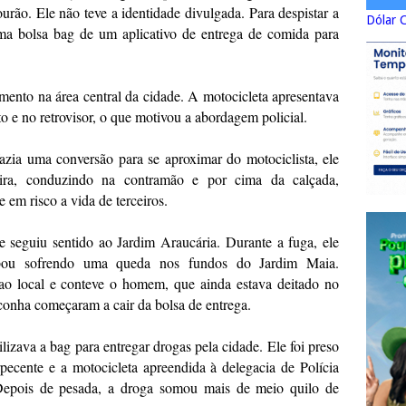
ão. Ele não teve a identidade divulgada. Para despistar a
Dólar 
 uma bolsa bag de um aplicativo de entrega de comida para
ento na área central da cidade. A motocicleta apresentava
to e no retrovisor, o que motivou a abordagem policial.
zia uma conversão para se aproximar do motociclista, ele
eira, conduzindo na contramão e por cima da calçada,
 em risco a vida de terceiros.
e seguiu sentido ao Jardim Araucária. Durante a fuga, ele
abou sofrendo uma queda nos fundos do Jardim Maia.
ao local e conteve o homem, que ainda estava deitado no
onha começaram a cair da bolsa de entrega.
izava a bag para entregar drogas pela cidade. Ele foi preso
ecente e a motocicleta apreendida à delegacia de Polícia
 Depois de pesada, a droga somou mais de meio quilo de