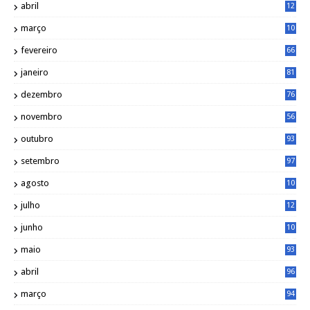
abril
12
4
março
10
4
fevereiro
66
janeiro
81
dezembro
76
novembro
56
outubro
93
setembro
97
agosto
10
1
julho
12
2
junho
10
8
maio
93
abril
96
março
94