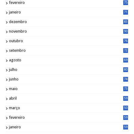
fevereiro
75
janeiro
71
dezembro
83
novembro
90
outubro
76
setembro
72
agosto
69
julho
80
junho
74
maio
73
abril
59
março
50
fevereiro
59
janeiro
59