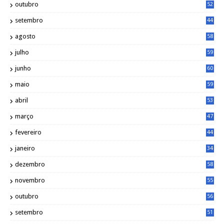
outubro
52
setembro
44
agosto
58
julho
59
junho
60
maio
59
abril
53
março
47
fevereiro
44
janeiro
34
dezembro
58
novembro
55
outubro
56
setembro
51