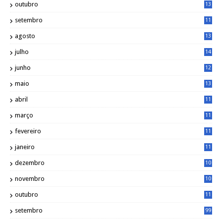
outubro
13
5
setembro
11
3
agosto
13
1
julho
14
0
junho
12
7
maio
13
3
abril
11
2
março
11
9
fevereiro
11
8
janeiro
11
8
dezembro
10
2
novembro
10
6
outubro
11
5
setembro
99