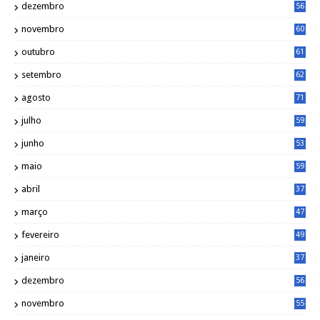
dezembro
56
novembro
60
outubro
61
setembro
62
agosto
71
julho
59
junho
53
maio
59
abril
37
março
47
fevereiro
49
janeiro
37
dezembro
56
novembro
55