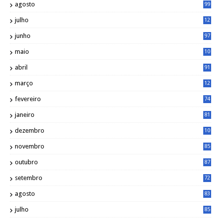
agosto
99
julho
12
1
junho
97
maio
10
0
abril
91
março
12
0
fevereiro
74
janeiro
81
dezembro
10
2
novembro
85
outubro
87
setembro
72
agosto
83
julho
85