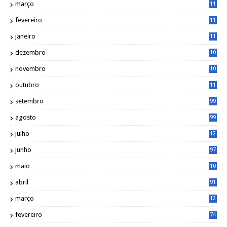
março
11
9
fevereiro
11
8
janeiro
11
8
dezembro
10
2
novembro
10
6
outubro
11
5
setembro
99
agosto
99
julho
12
1
junho
97
maio
10
0
abril
91
março
12
0
fevereiro
74