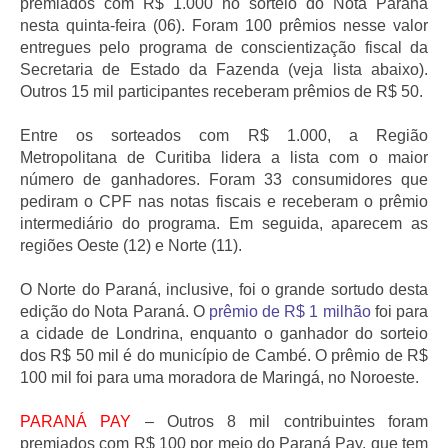
premiados com R$ 1.000 no sorteio do Nota Paraná
nesta quinta-feira (06). Foram 100 prêmios nesse valor
entregues pelo programa de conscientização fiscal da
Secretaria de Estado da Fazenda (veja lista abaixo).
Outros 15 mil participantes receberam prêmios de R$ 50.
Entre os sorteados com R$ 1.000, a Região
Metropolitana de Curitiba lidera a lista com o maior
número de ganhadores. Foram 33 consumidores que
pediram o CPF nas notas fiscais e receberam o prêmio
intermediário do programa. Em seguida, aparecem as
regiões Oeste (12) e Norte (11).
O Norte do Paraná, inclusive, foi o grande sortudo desta
edição do Nota Paraná. O
prêmio de R$ 1 milhão
foi para
a cidade de Londrina, enquanto o ganhador do sorteio
dos R$ 50 mil é do município de Cambé. O prêmio de R$
100 mil foi para uma moradora de Maringá, no Noroeste.
PARANÁ PAY
– Outros 8 mil contribuintes foram
premiados com R$ 100 por meio do Paraná Pay, que tem