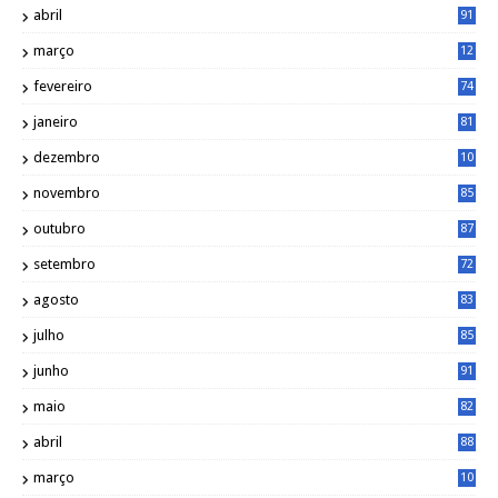
abril
91
março
12
0
fevereiro
74
janeiro
81
dezembro
10
2
novembro
85
outubro
87
setembro
72
agosto
83
julho
85
junho
91
maio
82
abril
88
março
10
5