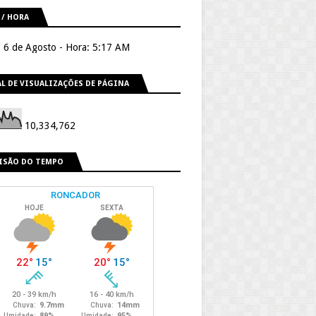
 / HORA
, 6 de Agosto - Hora: 5:17 AM
L DE VISUALIZAÇÕES DE PÁGINA
10,334,762
ISÃO DO TEMPO