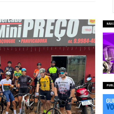
RÁDI
PUBL