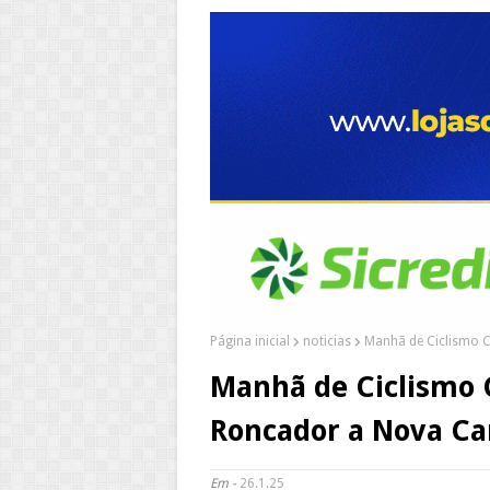
Página inicial
noticias
Manhã de Ciclismo C
Manhã de Ciclismo
Roncador a Nova Can
Em -
26.1.25