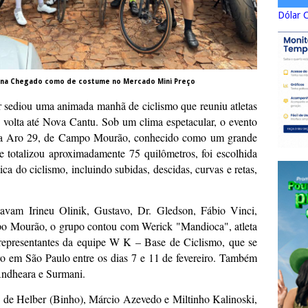
Dólar 
na Chegado como de costume no Mercado Mini Preço
 sediou uma animada manhã de ciclismo que reuniu atletas
 volta até Nova Cantu. Sob um clima espetacular, o evento
 da Aro 29, de Campo Mourão, conhecido como um grande
e totalizou aproximadamente 75 quilômetros, foi escolhida
tica do ciclismo, incluindo subidas, descidas, curvas e retas,
tavam Irineu Olinik, Gustavo, Dr. Gledson, Fábio Vinci,
o Mourão, o grupo contou com Werick "Mandioca", atleta
 representantes da equipe W K – Base de Ciclismo, que se
ro em São Paulo entre os dias 7 e 11 de fevereiro. Também
Andheara e Surmani.
de Helber (Binho), Márcio Azevedo e Miltinho Kalinoski,