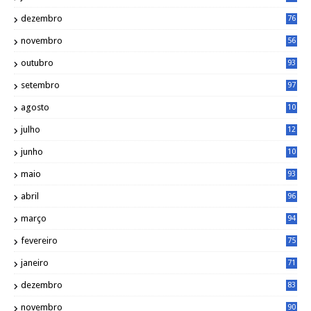
dezembro
76
novembro
56
outubro
93
setembro
97
agosto
10
1
julho
12
2
junho
10
8
maio
93
abril
96
março
94
fevereiro
75
janeiro
71
dezembro
83
novembro
90