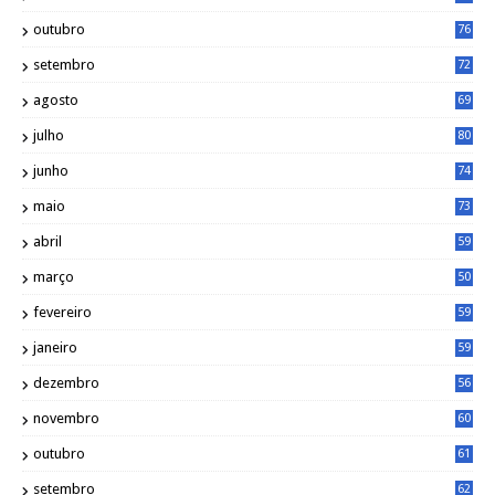
outubro
76
setembro
72
agosto
69
julho
80
junho
74
maio
73
abril
59
março
50
fevereiro
59
janeiro
59
dezembro
56
novembro
60
outubro
61
setembro
62