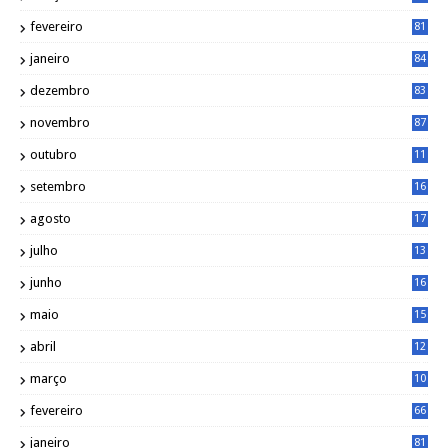
5
fevereiro
81
janeiro
84
dezembro
83
novembro
87
outubro
11
5
setembro
16
2
agosto
17
2
julho
13
7
junho
16
4
maio
15
0
abril
12
4
março
10
4
fevereiro
66
janeiro
81