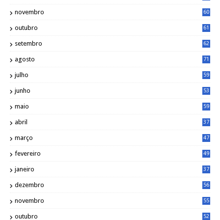
novembro
60
outubro
61
setembro
62
agosto
71
julho
59
junho
53
maio
59
abril
37
março
47
fevereiro
49
janeiro
37
dezembro
56
novembro
55
outubro
52