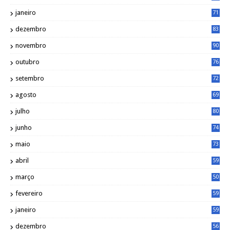
janeiro
71
dezembro
83
novembro
90
outubro
76
setembro
72
agosto
69
julho
80
junho
74
maio
73
abril
59
março
50
fevereiro
59
janeiro
59
dezembro
56