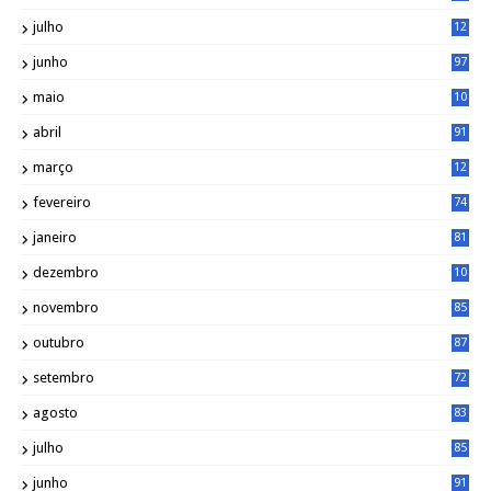
julho
12
1
junho
97
maio
10
0
abril
91
março
12
0
fevereiro
74
janeiro
81
dezembro
10
2
novembro
85
outubro
87
setembro
72
agosto
83
julho
85
junho
91