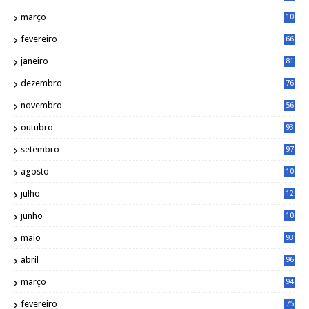
4
março
10
4
fevereiro
66
janeiro
81
dezembro
76
novembro
56
outubro
93
setembro
97
agosto
10
1
julho
12
2
junho
10
8
maio
93
abril
96
março
94
fevereiro
75