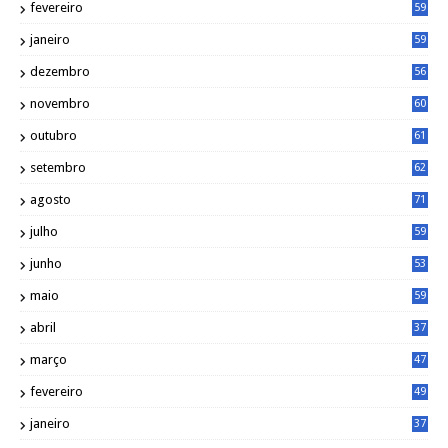
fevereiro
59
janeiro
59
dezembro
56
novembro
60
outubro
61
setembro
62
agosto
71
julho
59
junho
53
maio
59
abril
37
março
47
fevereiro
49
janeiro
37