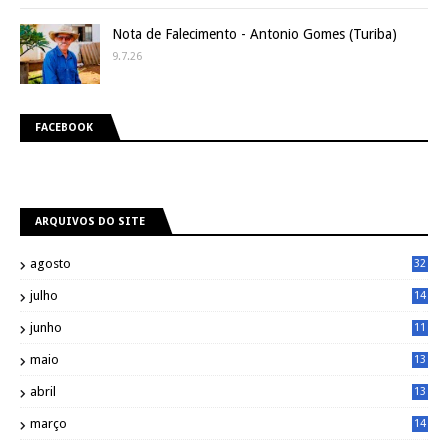
Nota de Falecimento - Antonio Gomes (Turiba)
9.7.26
FACEBOOK
ARQUIVOS DO SITE
agosto
32
julho
14
8
junho
11
7
maio
13
9
abril
13
0
março
14
6