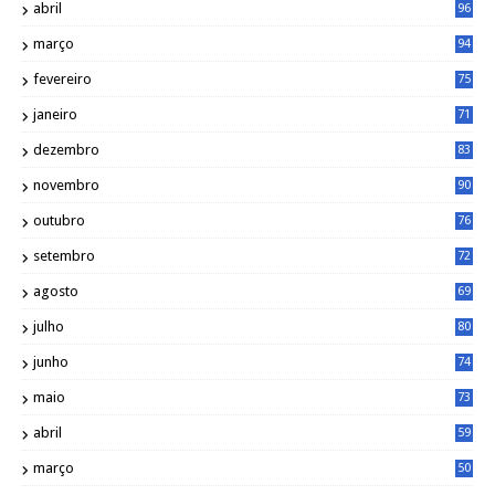
abril
96
março
94
fevereiro
75
janeiro
71
dezembro
83
novembro
90
outubro
76
setembro
72
agosto
69
julho
80
junho
74
maio
73
abril
59
março
50