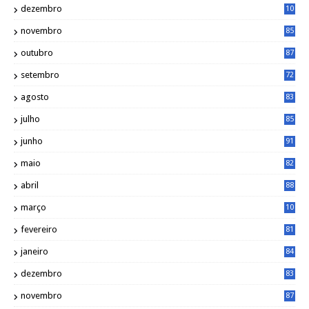
dezembro
10
2
novembro
85
outubro
87
setembro
72
agosto
83
julho
85
junho
91
maio
82
abril
88
março
10
5
fevereiro
81
janeiro
84
dezembro
83
novembro
87