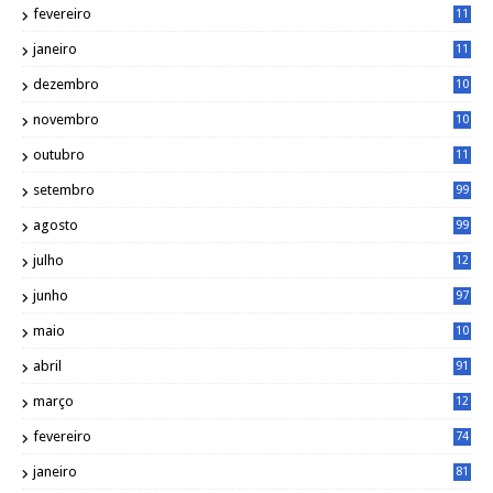
fevereiro
11
8
janeiro
11
8
dezembro
10
2
novembro
10
6
outubro
11
5
setembro
99
agosto
99
julho
12
1
junho
97
maio
10
0
abril
91
março
12
0
fevereiro
74
janeiro
81