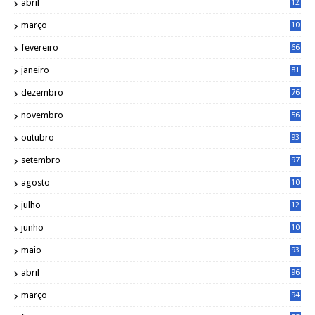
abril
12
4
março
10
4
fevereiro
66
janeiro
81
dezembro
76
novembro
56
outubro
93
setembro
97
agosto
10
1
julho
12
2
junho
10
8
maio
93
abril
96
março
94