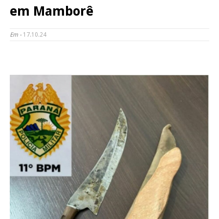
em Mamborê
Em -
17.10.24