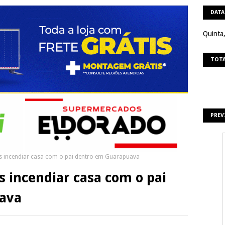
DATA
Quinta
TOTA
PREV
 incendiar casa com o pai dentro em Guarapuava
 incendiar casa com o pai
ava