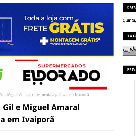
DATA
Quinta
TOTA
PREV
Gil e Miguel Amaral movimenta a política em Ivaiporã
 Gil e Miguel Amaral
ca em Ivaiporã