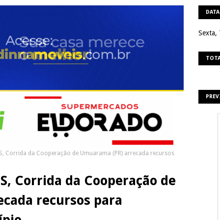
DATA
Sexta,
TOTA
PREV
S, Corrida da Cooperação de Umuarama (PR) arrecada recursos
S, Corrida da Cooperação de
cada recursos para
ípio