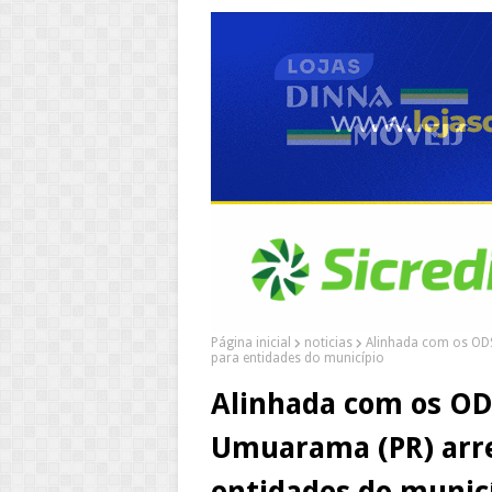
Página inicial
noticias
Alinhada com os OD
para entidades do município
Alinhada com os OD
Umuarama (PR) arre
entidades do munic