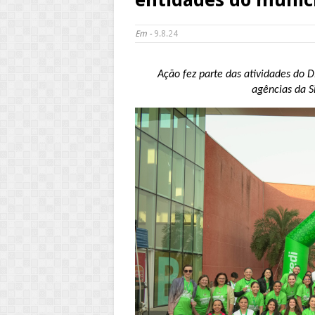
Em -
9.8.24
Ação fez parte das atividades do D
agências da S