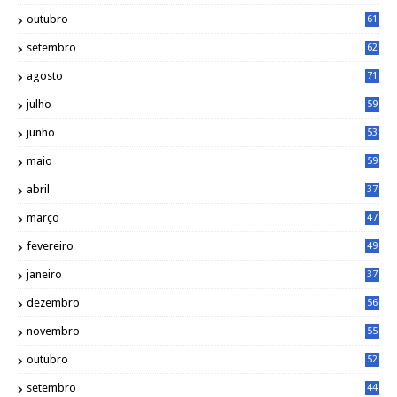
outubro
61
setembro
62
agosto
71
julho
59
junho
53
maio
59
abril
37
março
47
fevereiro
49
janeiro
37
dezembro
56
novembro
55
outubro
52
setembro
44