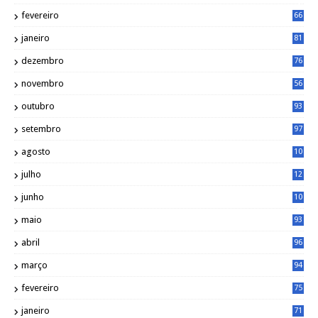
4
fevereiro
66
janeiro
81
dezembro
76
novembro
56
outubro
93
setembro
97
agosto
10
1
julho
12
2
junho
10
8
maio
93
abril
96
março
94
fevereiro
75
janeiro
71