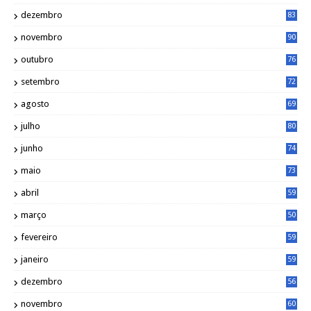
dezembro
83
novembro
90
outubro
76
setembro
72
agosto
69
julho
80
junho
74
maio
73
abril
59
março
50
fevereiro
59
janeiro
59
dezembro
56
novembro
60