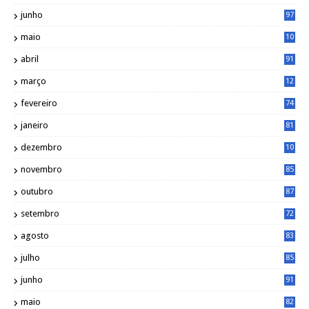
1
junho
97
maio
10
0
abril
91
março
12
0
fevereiro
74
janeiro
81
dezembro
10
2
novembro
85
outubro
87
setembro
72
agosto
83
julho
85
junho
91
maio
82