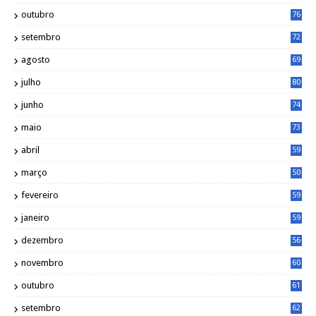
outubro
76
setembro
72
agosto
69
julho
80
junho
74
maio
73
abril
59
março
50
fevereiro
59
janeiro
59
dezembro
56
novembro
60
outubro
61
setembro
62