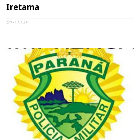
Iretama
Em -
17.7.24