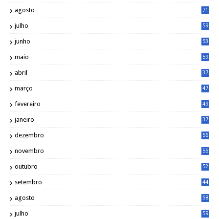
agosto
71
julho
59
junho
53
maio
59
abril
37
março
47
fevereiro
49
janeiro
37
dezembro
56
novembro
55
outubro
52
setembro
44
agosto
58
julho
59