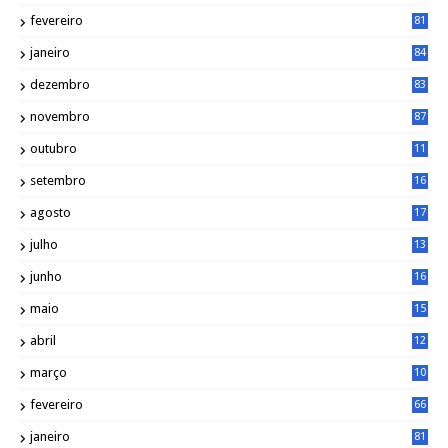
5
fevereiro
81
janeiro
84
dezembro
83
novembro
87
outubro
11
5
setembro
16
2
agosto
17
2
julho
13
7
junho
16
4
maio
15
0
abril
12
4
março
10
4
fevereiro
66
janeiro
81