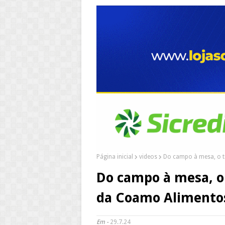
Página inicial
videos
Do campo à mesa, o t
Do campo à mesa, o
da Coamo Alimento
Em -
29.7.24