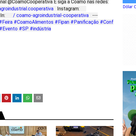
nal @CoamoCooperativa E siga a Coamo nas redes:
Dólar 
groindustrial.cooperativa
Instagram:
In:
/ coamo-agroindustrial-cooperativa
---
#Feira
#CoamoAlimentos
#Fipan
#Panificação
#Conf
#Evento
#SP
#indústria