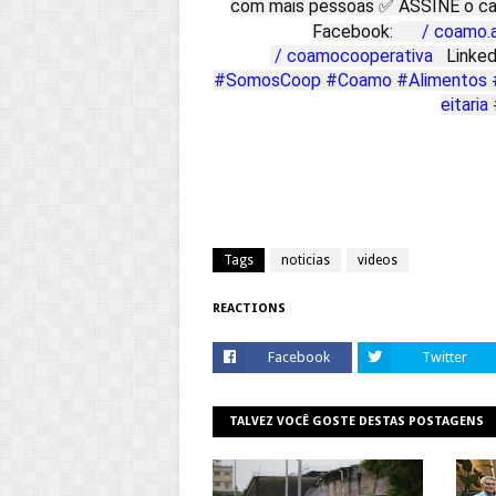
com mais pessoas ✅ ASSINE o ca
Facebook:
/ coamo.a
/ coamocooperativa
Linked
#SomosCoop
#Coamo
#Alimentos
eitaria
Tags
noticias
videos
REACTIONS
Facebook
Twitter
TALVEZ VOCÊ GOSTE DESTAS POSTAGENS