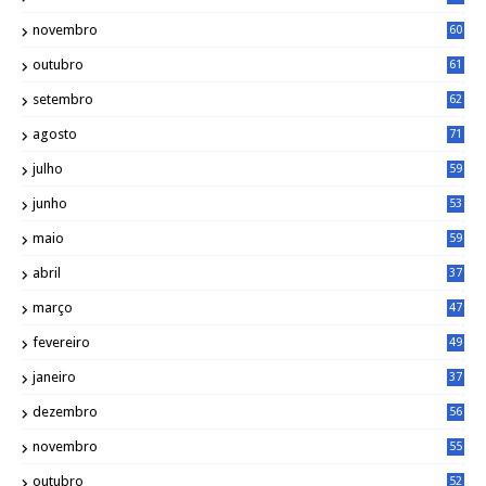
novembro
60
outubro
61
setembro
62
agosto
71
julho
59
junho
53
maio
59
abril
37
março
47
fevereiro
49
janeiro
37
dezembro
56
novembro
55
outubro
52