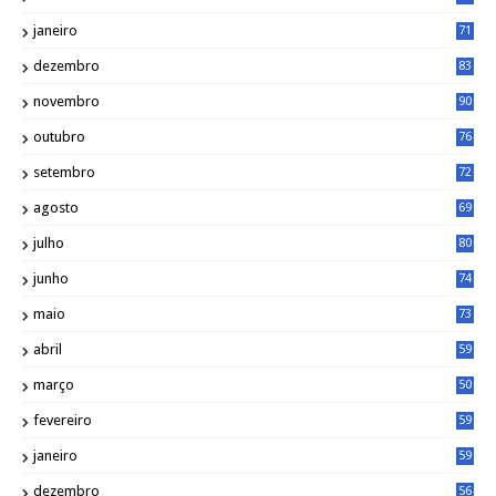
janeiro
71
dezembro
83
novembro
90
outubro
76
setembro
72
agosto
69
julho
80
junho
74
maio
73
abril
59
março
50
fevereiro
59
janeiro
59
dezembro
56