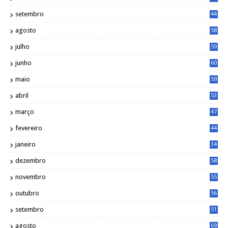
setembro
44
agosto
58
julho
59
junho
60
maio
59
abril
53
março
47
fevereiro
44
janeiro
34
dezembro
58
novembro
55
outubro
56
setembro
51
agosto
69