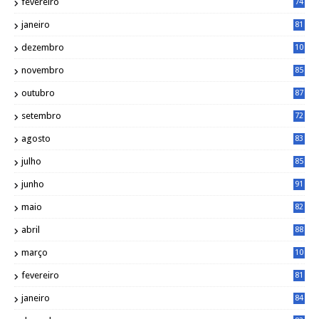
fevereiro
74
janeiro
81
dezembro
10
2
novembro
85
outubro
87
setembro
72
agosto
83
julho
85
junho
91
maio
82
abril
88
março
10
5
fevereiro
81
janeiro
84