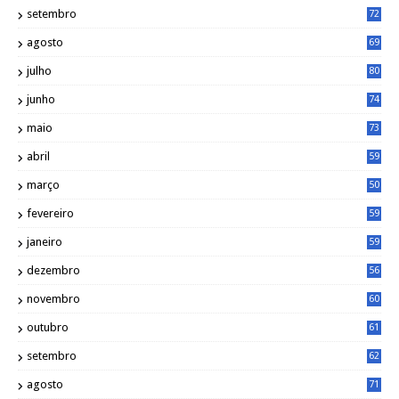
setembro
72
agosto
69
julho
80
junho
74
maio
73
abril
59
março
50
fevereiro
59
janeiro
59
dezembro
56
novembro
60
outubro
61
setembro
62
agosto
71