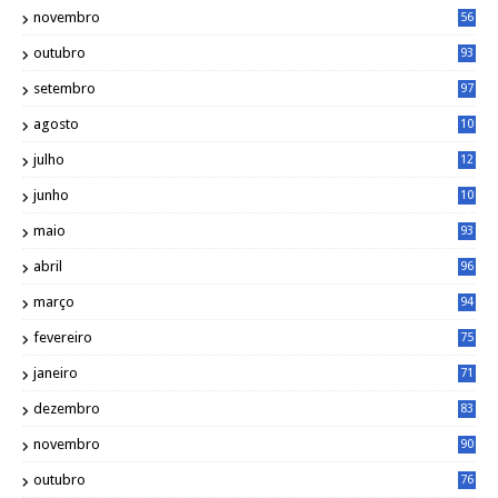
novembro
56
outubro
93
setembro
97
agosto
10
1
julho
12
2
junho
10
8
maio
93
abril
96
março
94
fevereiro
75
janeiro
71
dezembro
83
novembro
90
outubro
76