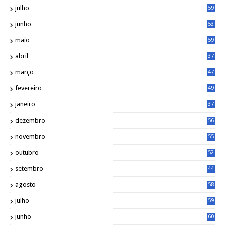
julho
59
junho
53
maio
59
abril
37
março
47
fevereiro
49
janeiro
37
dezembro
56
novembro
55
outubro
52
setembro
44
agosto
58
julho
59
junho
60