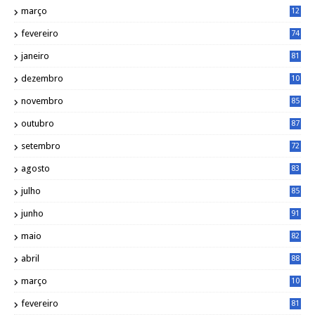
março
12
0
fevereiro
74
janeiro
81
dezembro
10
2
novembro
85
outubro
87
setembro
72
agosto
83
julho
85
junho
91
maio
82
abril
88
março
10
5
fevereiro
81