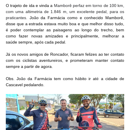
O trajeto de ida e vinda a
Mamborê perfaz em torno de 100 km,
com uma altimetria de 1.846 m, um excelente pedal, para os
praticantes.
Jo
ã
o da Farmácia como e conhecido Mamborê,
disse que a estrada estava muito boa e que melhor disso tudo,
é poder contemplar as paisagens ao longo do trecho, bem
como fazer novas amizades e principalmente, melhorar a
saúde sempre, após cada pedal.
Já
os novos amigos de Roncador, ficaram felizes ao ter contato
com os ciclistas aventureiros, e prometeram manter contato
sempre a partir de agora.
Obs. Jo
ã
o da Farmácia tem como h
á
bito ir at
é
a cidade de
Cascavel pedalando.