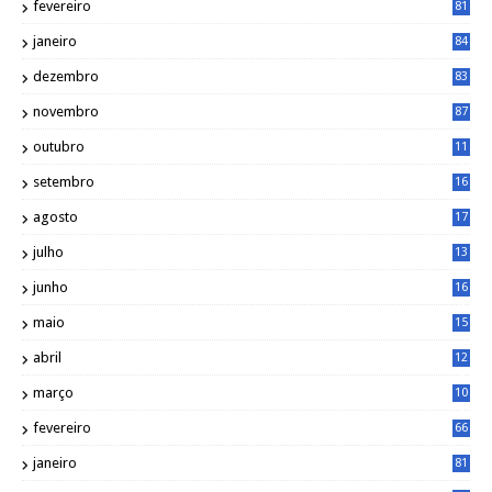
fevereiro
81
janeiro
84
dezembro
83
novembro
87
outubro
11
5
setembro
16
2
agosto
17
2
julho
13
7
junho
16
4
maio
15
0
abril
12
4
março
10
4
fevereiro
66
janeiro
81