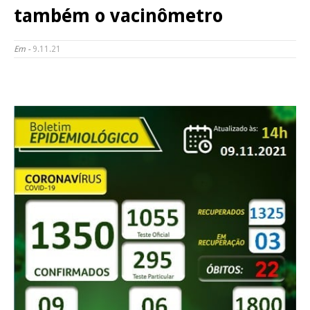
também o vacinômetro
Em -
9.11.21