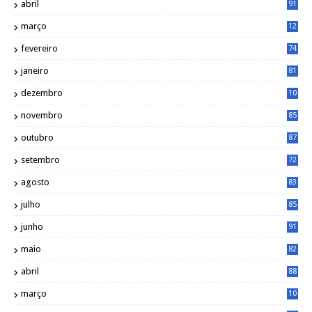
abril
91
março
12
0
fevereiro
74
janeiro
81
dezembro
10
2
novembro
85
outubro
87
setembro
72
agosto
83
julho
85
junho
91
maio
82
abril
88
março
10
5