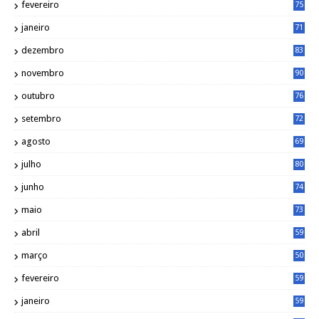
fevereiro
75
janeiro
71
dezembro
83
novembro
90
outubro
76
setembro
72
agosto
69
julho
80
junho
74
maio
73
abril
59
março
50
fevereiro
59
janeiro
59