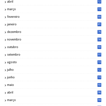
abril
12
4
março
10
4
fevereiro
66
janeiro
81
dezembro
76
novembro
56
outubro
93
setembro
97
agosto
10
1
julho
12
2
junho
10
8
maio
93
abril
96
março
94