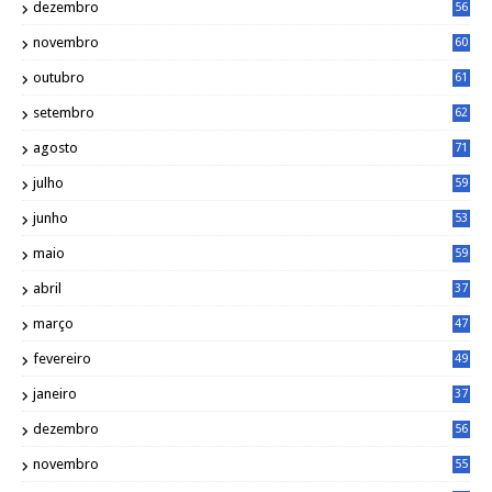
dezembro
56
novembro
60
outubro
61
setembro
62
agosto
71
julho
59
junho
53
maio
59
abril
37
março
47
fevereiro
49
janeiro
37
dezembro
56
novembro
55