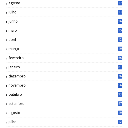
agosto
17
2
julho
13
7
junho
16
4
maio
15
0
abril
12
4
março
10
4
fevereiro
66
janeiro
81
dezembro
76
novembro
56
outubro
93
setembro
97
agosto
10
1
julho
12
2