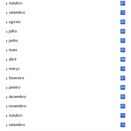
outubro
87
setembro
72
agosto
83
julho
85
junho
91
maio
82
abril
88
março
10
5
fevereiro
81
janeiro
84
dezembro
83
novembro
87
outubro
11
5
setembro
16
2