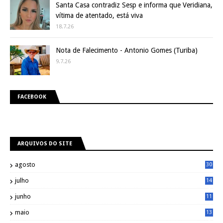
Santa Casa contradiz Sesp e informa que Veridiana,
vítima de atentado, está viva
18.7.26
Nota de Falecimento - Antonio Gomes (Turiba)
9.7.26
FACEBOOK
ARQUIVOS DO SITE
agosto
30
julho
14
8
junho
11
7
maio
13
9