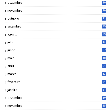
dezembro
10
2
novembro
10
6
outubro
11
5
setembro
99
agosto
99
julho
12
1
junho
97
maio
10
0
abril
91
março
12
0
fevereiro
74
janeiro
81
dezembro
10
2
novembro
85