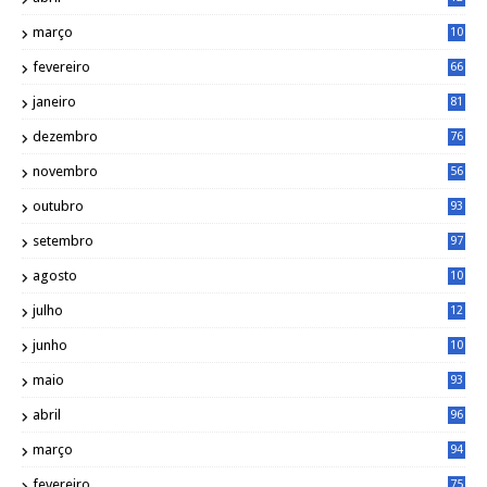
4
março
10
4
fevereiro
66
janeiro
81
dezembro
76
novembro
56
outubro
93
setembro
97
agosto
10
1
julho
12
2
junho
10
8
maio
93
abril
96
março
94
fevereiro
75