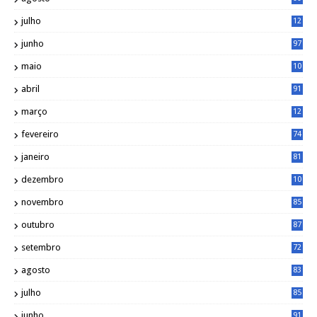
julho
12
1
junho
97
maio
10
0
abril
91
março
12
0
fevereiro
74
janeiro
81
dezembro
10
2
novembro
85
outubro
87
setembro
72
agosto
83
julho
85
junho
91